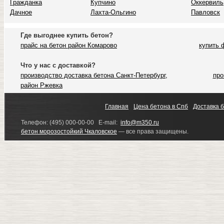
Гражданка
Купчино
Оккервиль
Дачное
Лахта-Ольгино
Павловск
Где выгоднее купить бетон?
прайс на бетон район Комарово
купить 
Что у нас с доставкой?
производство доставка бетона Санкт-Петербург,
про
район Ржевка
Главная
Цена бетона в Спб
Доставка 
Телефон: (495) 000-00-00 E-mail:
info@m350.ru
бетон морозостойкий Чкаловское
— все права защищены.