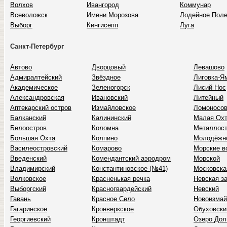
Волхов
Ивангород
Коммунар
Всеволожск
Имени Морозова
Лодейное Пол
Выборг
Кингисепп
Луга
Санкт-Петербург
Автово
Дворцовый
Левашово
Адмиралтейский
Звёздное
Лиговка-Я
Академическое
Зеленогорск
Лисий Нос
Александровская
Ивановский
Литейный
Аптекарский остров
Измайловское
Ломоносо
Балканский
Калининский
Малая Ох
Белоостров
Коломна
Металлост
Большая Охта
Колпино
Молодёжн
Василеостровский
Комарово
Морские в
Введенский
Комендантский аэродром
Морской
Владимирский
Константиновское (№41)
Московска
Волковское
Красненькая речка
Невская з
Выборгский
Красногвардейский
Невский
Гавань
Красное Село
Новоизмай
Гагаринское
Кронверкское
Обуховски
Георгиевский
Кронштадт
Озеро Дол