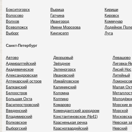
Бокситогорск
Вырица
Кириши
Волосово
Гатчина
Кировск
Волхов
Ивангород
Коммунар
Всеволожск
Имени Морозова
Лодейное Пол
Выборг
Кингисепп
Луга
Санкт-Петербург
Автово
Дворцовый
Левашово
Адмиралтейский
Звёздное
Лиговка-Я
Академическое
Зеленогорск
Лисий Нос
Александровская
Ивановский
Литейный
Аптекарский остров
Измайловское
Ломоносо
Балканский
Калининский
Малая Ох
Белоостров
Коломна
Металлост
Большая Охта
Колпино
Молодёжн
Василеостровский
Комарово
Морские в
Введенский
Комендантский аэродром
Морской
Владимирский
Константиновское (№41)
Московска
Волковское
Красненькая речка
Невская з
Выборгский
Красногвардейский
Невский