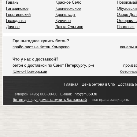
Гавань
Красное Село
Новоизмай
Гагаринское
Кронверкское
Обуховски
Георгиевский
Кронштадт
Озеро Дол
Гражданка
Купчино
Оккервиль
Дачное
Лахта-Ольгино
Павловск
Где выгоднее купить бетон?
прайс-лист на бетон Комарово
каналы н
Что у нас с доставкой?
бетон с доставкой по Санкт Петербургу, р-н
произв
Южно-Приморский
бетонные
Главная
Цена бетона в Спб
Доставка 
Телефон: (495) 000-00-00 E-mail:
info@m350.ru
бетон для фундамента купить Балканский
— все права защищены.